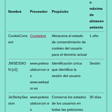
n
máxima
Nombre
Proveedor
Propósito
de
almacen
amiento
CookieCons
Cookiebot
Almacena el estado
1 año
ent
de consentimiento de
cookies del usuario
para el dominio actual
JWSESSIO
www.poleso
Identificación única
Sesión
N [x2]
ulalcorcon.e
que identifica la
s
sesión del usuario.
www.webad
or.es
JwStickySes
www.poleso
Conserva los estados
30 días
sion
ulalcorcon.e
de los usuarios en
s
todas las peticiones