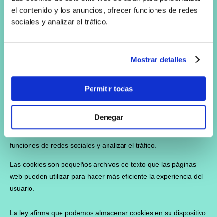
a Skygym)
el contenido y los anuncios, ofrecer funciones de redes
Alcorcón (Madrid)
sociales y analizar el tráfico.
REDES SOCIALES
Mostrar detalles
Permitir todas
F
I
T
Y
W
a
n
i
o
h
c
s
k
u
a
Denegar
e
t
T
T
t
Esta página web usa cookies. Las cookies de este sitio web se
b
a
o
u
s
usan para personalizar el contenido y los anuncios, ofrecer
o
g
k
b
A
funciones de redes sociales y analizar el tráfico.
o
r
e
p
k
a
p
Las cookies son pequeños archivos de texto que las páginas
m
web pueden utilizar para hacer más eficiente la experiencia del
usuario.
La ley afirma que podemos almacenar cookies en su dispositivo